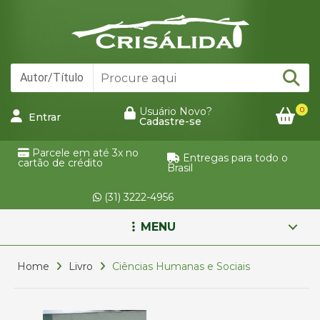
0
Usuário Novo?
Entrar
Cadastre-se
Parcele em até 3x no
Entregas para todo o
cartão de crédito
Brasil
(31) 3222-4956
MENU
Home
Livro
Ciências Humanas e Sociais