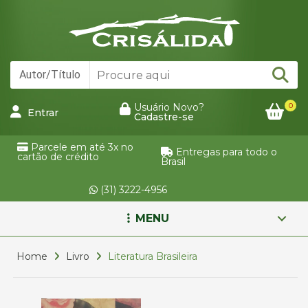
0
Usuário Novo?
Entrar
Cadastre-se
Parcele em até 3x no
Entregas para todo o
cartão de crédito
Brasil
(31) 3222-4956
MENU
Home
Livro
Literatura Brasileira