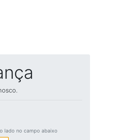
ança
nosco.
ao lado no campo abaixo