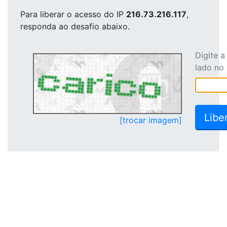
Para liberar o acesso
do IP
216.73.216.117
,
responda ao desafio abaixo.
Digite 
lado no
[trocar imagem]