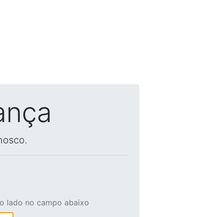
ança
nosco.
ao lado no campo abaixo