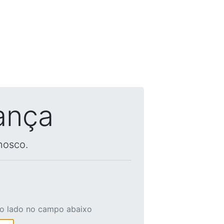
ança
nosco.
ao lado no campo abaixo