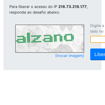
Para liberar o acesso
do IP
216.73.216.177
,
responda ao desafio abaixo.
Digite 
lado no
[trocar imagem]