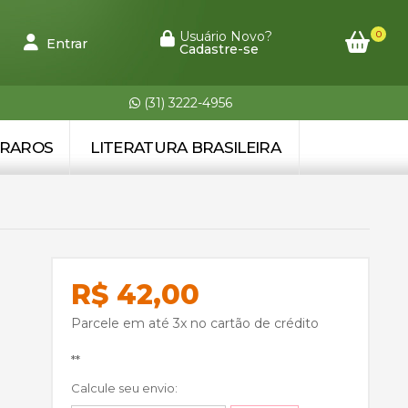
0
Usuário Novo?
Entrar
Cadastre-se
(31) 3222-4956
 RAROS
LITERATURA BRASILEIRA
R$ 42,00
Parcele em até 3x no cartão de crédito
**
Calcule seu envio: