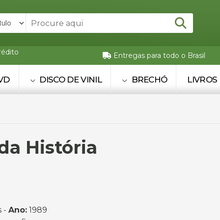
rédito
Entregas para todo o Brasil
VD
DISCO DE VINIL
BRECHÓ
LIVROS
a História
s -
Ano:
1989