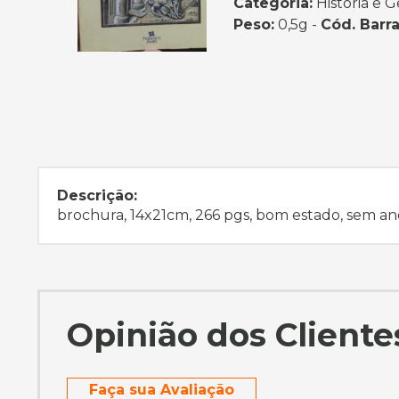
Categoria:
História e G
Peso:
0,5g -
Cód. Barra
Descrição:
brochura, 14x21cm, 266 pgs, bom estado, sem an
Opinião dos Cliente
Faça sua Avaliação