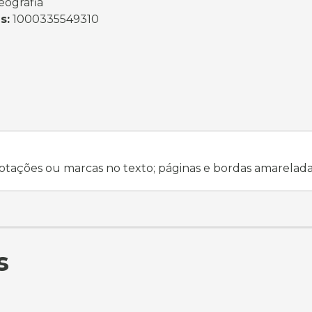
eografia
s:
1000335549310
otações ou marcas no texto; páginas e bordas amarelada
s