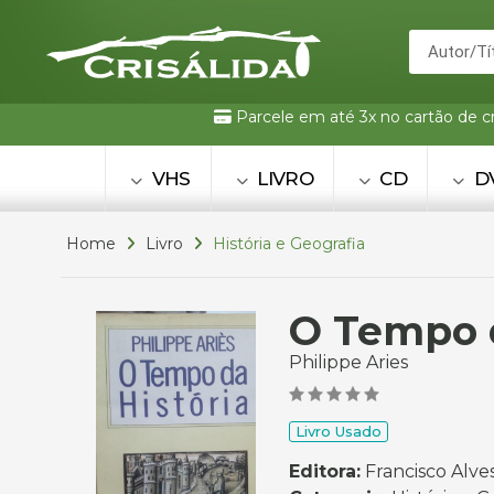
Parcele em até 3x no cartão de c
VHS
LIVRO
CD
D
Home
Livro
História e Geografia
O Tempo d
Philippe Aries
Livro Usado
Editora:
Francisco Alve