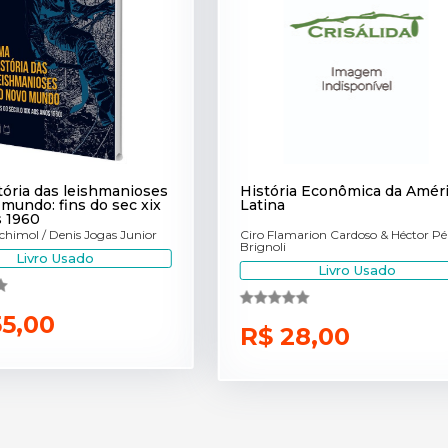
ória das leishmanioses
História Econômica da Amér
mundo: fins do sec xix
Latina
s 1960
himol / Denis Jogas Junior
Ciro Flamarion Cardoso & Héctor Pé
Brignoli
Livro Usado
Livro Usado
55,00
R$ 28,00