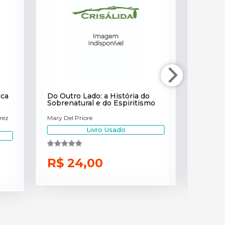
ica
Do Outro Lado: a História do
Terra 
Sobrenatural e do Espiritismo
Como H
rez
Mary Del Priore
Timothy
Livro Usado
R$ 24,00
R$ 