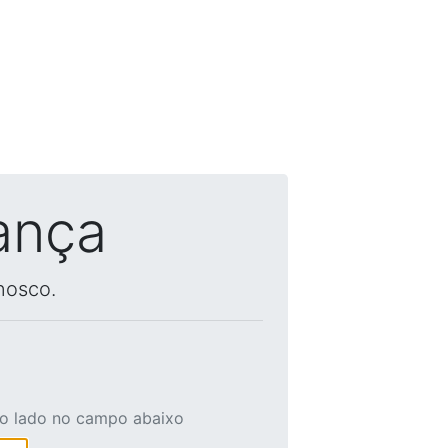
ança
nosco.
ao lado no campo abaixo