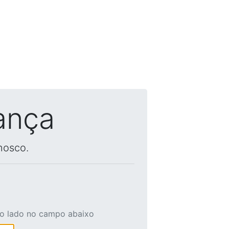
ança
nosco.
ao lado no campo abaixo