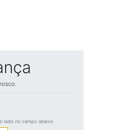
ança
nosco.
ao lado no campo abaixo