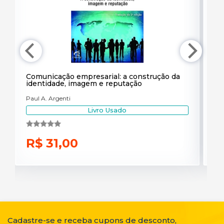
Comunicação empresarial: a construção da
Só
identidade, imagem e reputação
pr
Paul A. Argenti
An
Livro Usado
R$ 31,00
R
Cadastre-se e receba cupons de desconto,