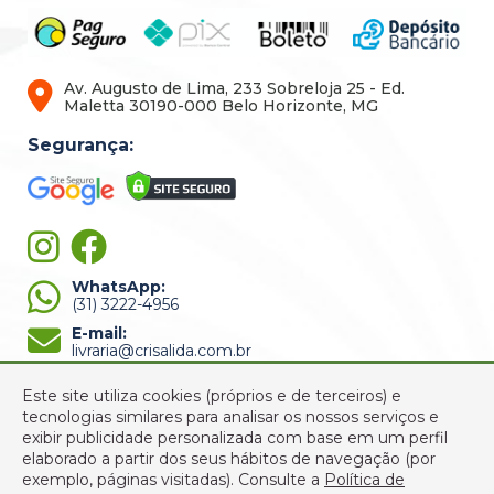
Av. Augusto de Lima, 233 Sobreloja 25 - Ed.
Maletta 30190-000 Belo Horizonte, MG
Segurança:
WhatsApp:
(31) 3222-4956
E-mail:
livraria@crisalida.com.br
Este site utiliza cookies (próprios e de terceiros) e
tecnologias similares para analisar os nossos serviços e
exibir publicidade personalizada com base em um perfil
elaborado a partir dos seus hábitos de navegação (por
exemplo, páginas visitadas).
Consulte a
Política de
© 2022 Crisálida Livraria - Todos os Direitos Reservados -