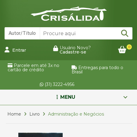
0
Usuário Novo?
Entrar
Cadastre-se
Parcele em até 3x no
Entregas para todo o
cartão de crédito
Brasil
(31) 3222-4956
MENU
Home
Livro
Administração e Negócios