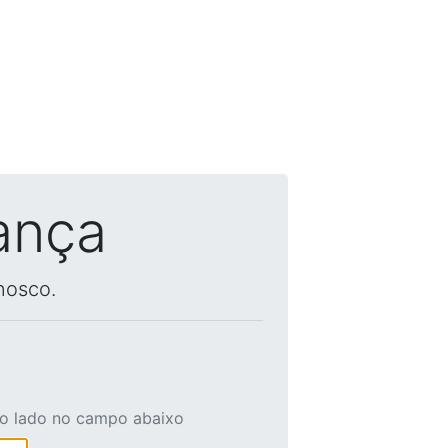
ança
nosco.
ao lado no campo abaixo