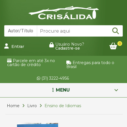
0
Usuário Novo?
Entrar
Cadastre-se
Parcele em até 3x no
Entregas para todo o
cartão de crédito
Brasil
(31) 3222-4956
MENU
Home
Livro
Ensino de Idiomas