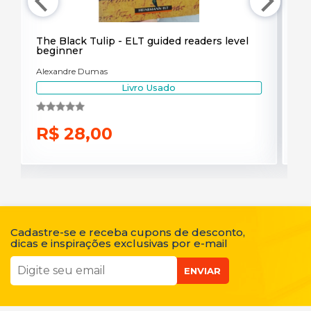
The Black Tulip - ELT guided readers level
En
beginner
de
Alexandre Dumas
Ben
Livro Usado
R$ 28,00
R
Cadastre-se e receba cupons de desconto,
dicas e inspirações exclusivas por e-mail
ENVIAR