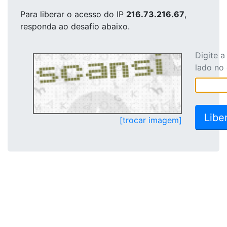
Para liberar o acesso
do IP
216.73.216.67
,
responda ao desafio abaixo.
Digite 
lado no
[trocar imagem]