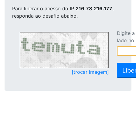
Para liberar o acesso
do IP
216.73.216.177
,
responda ao desafio abaixo.
Digite 
lado no
[trocar imagem]