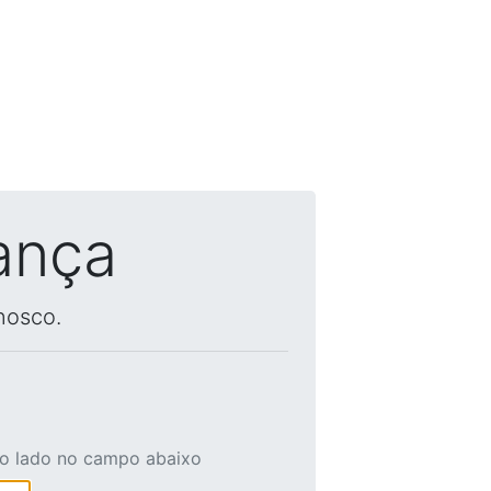
ança
nosco.
ao lado no campo abaixo