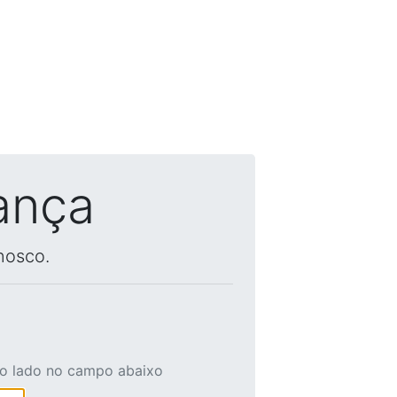
ança
nosco.
ao lado no campo abaixo