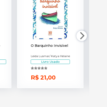
-
O Barquinho Invisível
M
Leida Lusmar/ Katya Helaine
M
Livro Usado
R$ 21,00