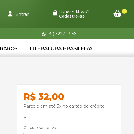
0
Usuário Novo?
Entrar
Cadastre-se
(31) 3222-4956
 RAROS
LITERATURA BRASILEIRA
R$ 32,00
Parcele em até 3x no cartão de crédito
**
Calcule seu envio: