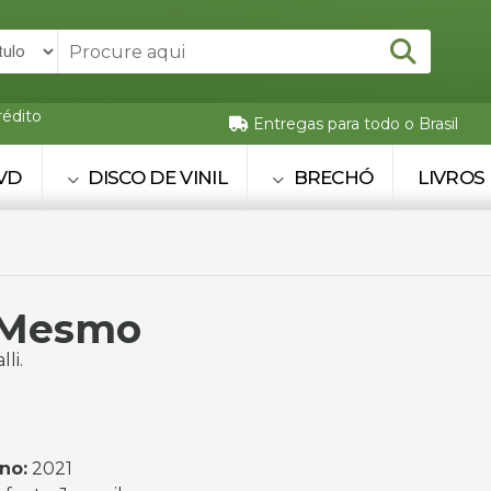
rédito
Entregas para todo o Brasil
VD
DISCO DE VINIL
BRECHÓ
LIVROS
 Mesmo
li.
no:
2021