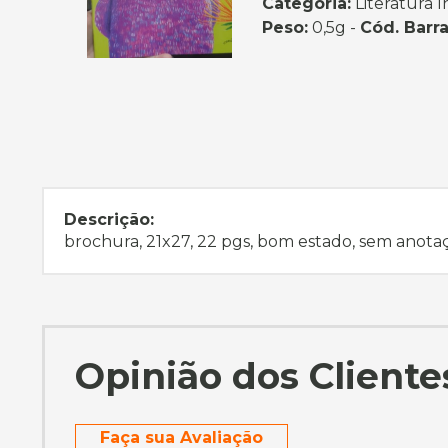
Categoria:
Literatura I
Peso:
0,5g -
Cód. Barra
Descrição:
brochura, 21x27, 22 pgs, bom estado, sem anota
Opinião dos Cliente
Faça sua Avaliação