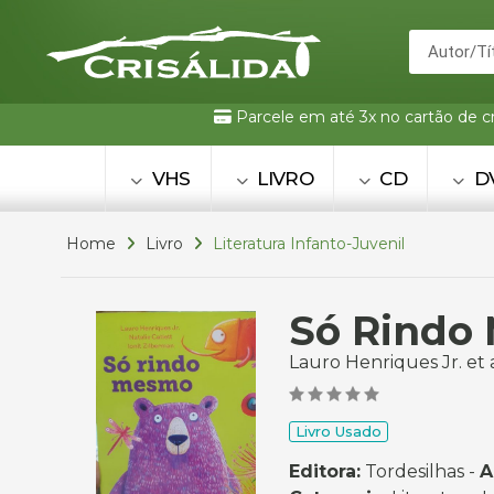
Parcele em até 3x no cartão de c
VHS
LIVRO
CD
D
Home
Livro
Literatura Infanto-Juvenil
Só Rindo
Lauro Henriques Jr. et al
Livro Usado
Editora:
Tordesilhas -
A