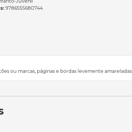
nfanto-Juvenil
s:
9786555680744
ções ou marcas, páginas e bordas levemente amareladas
s