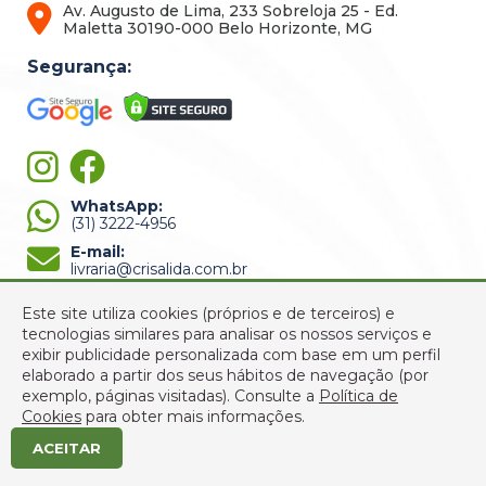
Av. Augusto de Lima, 233 Sobreloja 25 - Ed.
Maletta 30190-000 Belo Horizonte, MG
Segurança:
WhatsApp:
(31) 3222-4956
E-mail:
livraria@crisalida.com.br
Este site utiliza cookies (próprios e de terceiros) e
tecnologias similares para analisar os nossos serviços e
exibir publicidade personalizada com base em um perfil
elaborado a partir dos seus hábitos de navegação (por
exemplo, páginas visitadas).
Consulte a
Política de
© 2022 Crisálida Livraria - Todos os Direitos Reservados -
Cookies
para obter mais informações.
CNPJ: 03.310.289/0001-33
ACEITAR