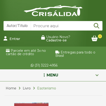
0
Usuário Novo?
Entrar
Cadastre-se
Parcele em até 3x no
Entregas para todo o
cartão de crédito
Brasil
(31) 3222-4956
MENU
Home
Livro
Esoterismo