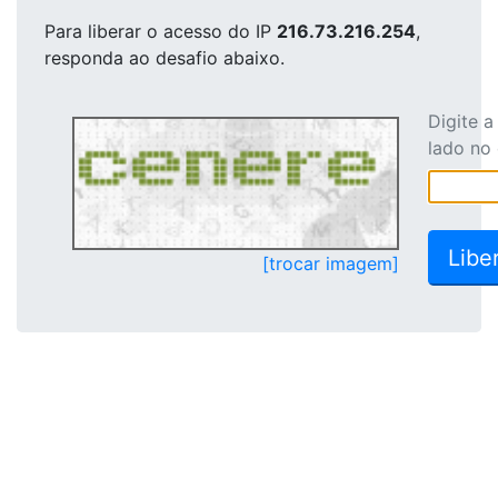
Para liberar o acesso
do IP
216.73.216.254
,
responda ao desafio abaixo.
Digite 
lado no
[trocar imagem]